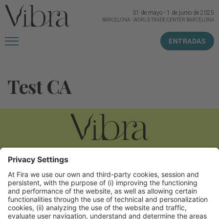
31 de mayo
-
1 de junio de 2025
BARCELONA
-
WORLD TRADE CENTER BARCELONA
ENTRADAS
Test CA
Avís legal
Política de privacitat
Política de cookies
Contacte
#Vibrabcn
a les xarxes socials