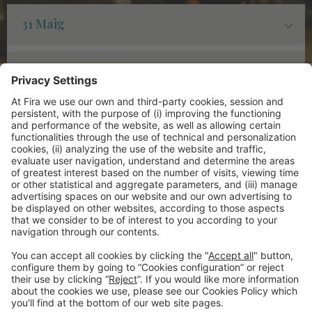
31 Maig
31 Maig
,
VIBRA+
1 Juny
1 Juny
,
VIBRA+
Avís legal
Política de privacitat
Política de cookies
Contacte