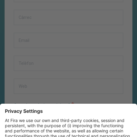
*
Com t'agradaria participar?
*