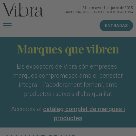
31 de mayo
-
1 de junio de 2025
BARCELONA
-
WORLD TRADE CENTER BARCELONA
ENTRADAS
Marques que vibren
Els expositors de Vibra són empreses i
marques compromeses amb el benestar
integral i l’apoderament femení, amb
productes i serveis d’alta qualitat
Accedeix al
catàleg complet de marques i
productes