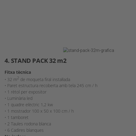
4. STAND PACK 32 m2
Fitxa tècnica
2
• 32 m
de moqueta firal instal·lada
• Paret estructura recoberta amb tela 245 cm / h
• 1 rètol per expositor
• Luminària led
• 1 quadre elèctric 1,2 kw
• 1 mostrador 100 x 50 x 100 cm / h
• 1 tamboret
• 2 Taules rodona blanca
• 6 Cadires blanques