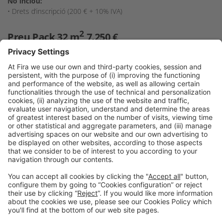
No inclou:
• Drets d’inscripció (200 € + 10% IVA)
2
Preu Pack 32 m
7.250 €
10% IVA no inclòs
Possibilitat de
personalitzar el teu
stand amb una
lona
1 Lona 800 x 249 cm
1.823
€
Avís legal
Política de privacitat
Política de cookies
Contacte