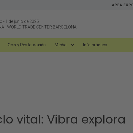
ÁREA EXP
yo
-
1 de junio de 2025
NA
-
WORLD TRADE CENTER BARCELONA
Ocio y Restauración
Media
Info práctica
o vital: Vibra explora