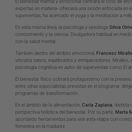
El bienestar mental y emocional centrará el ciclo de e
expertas en materia- ofrecerá una sesión enfocada en el 
superventas, ha acercado el yoga y la meditación a mil
En esta misma línea, la psicóloga y sexóloga
Silvia Olm
conocimiento y la ciencia. Divulgadora habitual en medi
con la salud mental.
También dentro del ámbito emocional,
Francesc Mirall
vínculos sanos, equilibrados y enriquecedores. Miralles
psicología cognitiva es autor de superventas como
El a
El bienestar físico cobrará protagonismo con la presen
entre otras especialistas previstas en el programa- dir
programas de transformación.
En el ámbito de la alimentación,
Carla Zaplana
, dietista 
perspectiva holística del bienestar. Por su parte,
Marta 
aportando herramientas para vivir esta etapa con conscie
femenina en la madurez.