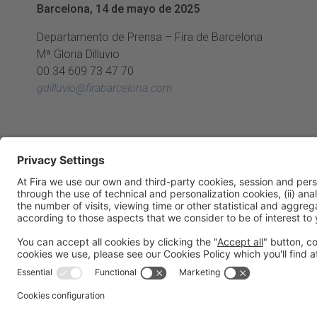
Barcelona, 14 de mayo de 2025
Departamento de Prensa – Fira de Barcelona
Mª Gloria Dilluvio
00 34 609 73 47 70
gdilluvio@firabarcelona.com
Aviso legal
Política de privacidad
Política de cookies
Contacto