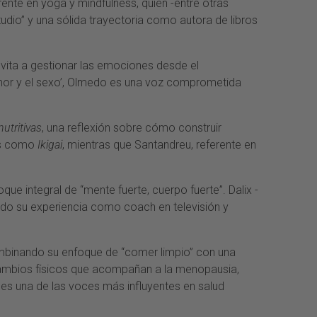
rente en yoga y mindfulness, quien -entre otras
udio” y una sólida trayectoria como autora de libros
nvita a gestionar las emociones desde el
 amor y el sexo’, Olmedo es una voz comprometida
utritivas
, una reflexión sobre cómo construir
ras como
Ikigai
, mientras que Santandreu, referente en
ue integral de “mente fuerte, cuerpo fuerte”. Dalix -
ando su experiencia como coach en televisión y
mbinando su enfoque de “comer limpio” con una
 cambios físicos que acompañan a la menopausia,
é es una de las voces más influyentes en salud