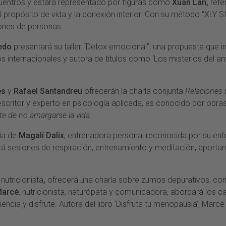
ncuentros y estará representado por figuras como
Xuan Lan,
refe
propósito de vida y la conexión interior. Con su método “XLY St
lones de personas.
edo
presentará su taller “Detox emocional”, una propuesta que i
os internacionales y autora de títulos como ‘Los misterios del
es
y
Rafael Santandreu
ofrecerán la charla conjunta
Relaciones n
, escritor y experto en psicología aplicada, es conocido por ob
rte de no amargarse la vida
.
cia de
Magalí Dalix
, entrenadora personal reconocida por su enfoq
igirá sesiones de respiración, entrenamiento y meditación, aport
i nutricionista
,
ofrecerá una charla sobre zumos depurativos, co
Marcé
, nutricionista, naturópata y comunicadora, abordará los
ncia y disfrute. Autora del libro ‘Disfruta tu menopausia’, Marc