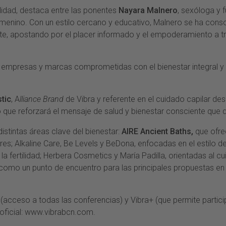
lidad, destaca entre las ponentes
Nayara Malnero
, sexóloga y 
femenino. Con un estilo cercano y educativo, Malnero se ha c
nte, apostando por el placer informado y el empoderamiento a t
n empresas y marcas comprometidas con el bienestar integral 
stic
, A
lliance Brand
de Vibra y referente en el cuidado capilar de
 que reforzará el mensaje de salud y bienestar consciente que de
istintas áreas clave del bienestar:
AIRE Ancient Baths,
que ofrec
res; Alkaline Care, Be Levels y BeDona, enfocadas en el estilo d
a fertilidad; Herbera Cosmetics y María Padilla, orientadas al c
 como un punto de encuentro para las principales propuestas e
cceso a todas las conferencias) y Vibra+ (que permite participa
 oficial: www.vibrabcn.com.