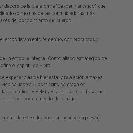
fundadora de la plataforma “Sexperimentando”, que
onsolidado como una de las comunicadoras más
ravés del conocimiento del cuerpo.
y el empoderamiento femenino, con productos y
sde un enfoque integral. Como aliado estratégico del
fine el espíritu de Vibra.
e experiencias de bienestar y relajación a través
e vida saludable; Bloomissim, centrada en
uidado estético; y Pelvii y Pharma Nord, enfocadas
n salud o empoderamiento de la mujer.
r en talleres exclusivos con inscripción previa).