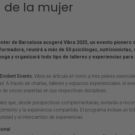
l de la mujer
 Center de Barcelona acogerá Vibra 2025, un evento pionero
ormadora, reunirá a más de 50 psicólogas, nutricionistas,
 yoga y organizará todo tipo de talleres y experiencias par
Evident Events
, Vibra se articula en torno a tres pilares esencia
dad. A través de charlas, talleres y espacios experienciales, el 
de voces expertas en sus respectivas disciplinas.
es que, desde perspectivas complementarias, invitarán a recone
cimiento y la experiencia compartida. El programa incluye un tota
idad y el intercambio de experiencias.
ional